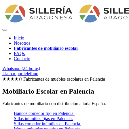
Inicio
Nosotros
Fabricantes de mobiliario escolar
FAQs
Contacto
Whatsapp (24 horas)
Llamar por teléfono
★★★★✩ Fabricantes de muebles escolares en
Palencia
Mobiliario Escolar en Palencia
Fabricantes de mobiliario con distribución a toda España.
Bancos comedor fijo en Palencia.
Sillas infantiles fijas en Palencia.
Sillas comedor infantiles en Palencia.
Mesas redondas exterior en Palencia.