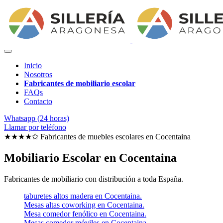
Inicio
Nosotros
Fabricantes de mobiliario escolar
FAQs
Contacto
Whatsapp (24 horas)
Llamar por teléfono
★★★★✩ Fabricantes de muebles escolares en
Cocentaina
Mobiliario Escolar en Cocentaina
Fabricantes de mobiliario con distribución a toda España.
taburetes altos madera en Cocentaina.
Mesas altas coworking en Cocentaina.
Mesa comedor fenólico en Cocentaina.
Mesas comedor móviles en Cocentaina.