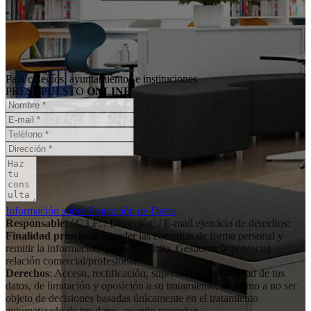
Para colegios, ayuntamientos e instituciones
PRESUPUESTO
ONLINE
Información sobre Protección de Datos
Responsable
: / C.I.F: / Dirección: / E-mail ejercicio de derechos:
Finalidad principal
: Atender las consultas de forma personal y
remitir la información que nos solicita. Gestionar la potencial
relación comercial/profesional.
Derechos
: Acceso, rectificación, supresión y portabilidad de tus
datos, de limitación y oposición a su tratamiento, así como a no ser
objeto de decisiones basadas únicamente en el tratamiento
automatizado de tus datos, cuando procedan.