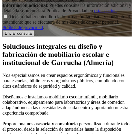
Información adicional
: Puedes consultar la información adicional y
detallada sobre nuestra Política de Privacidad en
esta sección
.
Declaro haber entendido la información facilitada y consiento el
tratamiento que se efectuará de mis datos de carácter personal.
Política de privacidad
.
Soluciones integrales en
diseño y
fabricación de mobiliario escolar e
institucional
de Garrucha (Almería)
Nos especializamos en crear espacios ergonómicos y funcionales
para escuelas, bibliotecas y organismos públicos, cumpliendo con
altos estándares de seguridad y calidad.
Diseñamos e instalamos mobiliario escolar infantil, mobiliario
colaborativo, equipamiento para laboratorios y áreas de comedor,
adaptándonos a las necesidades de cada centro y aportando nuestra
experiencia comprobada.
Proporcionamos
asesoría y consultoría
personalizada durante todo
el proceso, desde la selección de materiales hasta la disposición