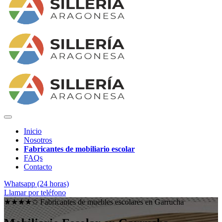
Inicio
Nosotros
Fabricantes de mobiliario escolar
FAQs
Contacto
Whatsapp (24 horas)
Llamar por teléfono
★★★★✩ Fabricantes de muebles escolares en
Garrucha