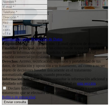
Información sobre Protección de Datos
Responsable
: / C.I.F: / Dirección: / E-mail ejercicio de derechos:
Finalidad principal
: Atender las consultas de forma personal y
remitir la información que nos solicita. Gestionar la potencial
relación comercial/profesional.
Derechos
: Acceso, rectificación, supresión y portabilidad de tus
datos, de limitación y oposición a su tratamiento, así como a no ser
objeto de decisiones basadas únicamente en el tratamiento
automatizado de tus datos, cuando procedan.
Información adicional
: Puedes consultar la información adicional y
detallada sobre nuestra Política de Privacidad en
esta sección
.
Declaro haber entendido la información facilitada y consiento el
tratamiento que se efectuará de mis datos de carácter personal.
Política de privacidad
.