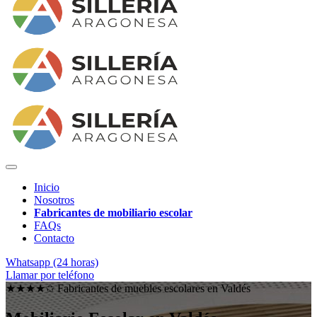
Inicio
Nosotros
Fabricantes de mobiliario escolar
FAQs
Contacto
Whatsapp (24 horas)
Llamar por teléfono
★★★★✩ Fabricantes de muebles escolares en
Valdés