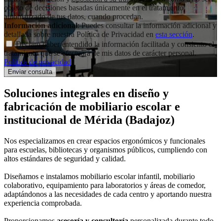
objeto de decisiones basadas únicamente en el tratamiento
automatizado de tus datos, cuando procedan.
Información adicional
: Puedes consultar la información adicional y
detallada sobre nuestra Política de Privacidad en
esta sección
.
Declaro haber entendido la información facilitada y consiento el
tratamiento que se efectuará de mis datos de carácter personal.
Política de privacidad
.
Soluciones integrales en
diseño y
fabricación de mobiliario escolar e
institucional
de Mérida (Badajoz)
Nos especializamos en crear espacios ergonómicos y funcionales
para escuelas, bibliotecas y organismos públicos, cumpliendo con
altos estándares de seguridad y calidad.
Diseñamos e instalamos mobiliario escolar infantil, mobiliario
colaborativo, equipamiento para laboratorios y áreas de comedor,
adaptándonos a las necesidades de cada centro y aportando nuestra
experiencia comprobada.
Proporcionamos
asesoría y consultoría
personalizada durante todo