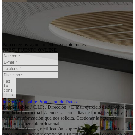
Para colegios, ayuntamientos e instituciones
PRESUPUESTO
ONLINE
Información sobre Protección de Datos
Responsable
: / C.I.F: / Dirección: / E-mail ejercicio de derechos:
Finalidad principal
: Atender las consultas de forma personal y
remitir la información que nos solicita. Gestionar la potencial
relación comercial/profesional.
Derechos
: Acceso, rectificación, supresión y portabilidad de tus
datos, de limitación y oposición a su tratamiento, así como a no ser