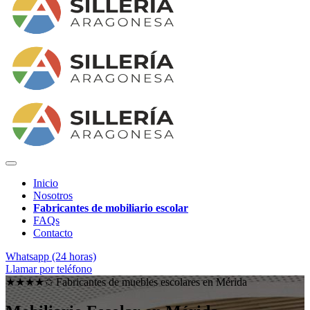
Inicio
Nosotros
Fabricantes de mobiliario escolar
FAQs
Contacto
Whatsapp (24 horas)
Llamar por teléfono
★★★★✩ Fabricantes de muebles escolares en
Mérida