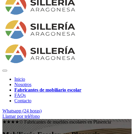
Inicio
Nosotros
Fabricantes de mobiliario escolar
FAQs
Contacto
Whatsapp (24 horas)
Llamar por teléfono
★★★★✩ Fabricantes de muebles escolares en
Plasencia