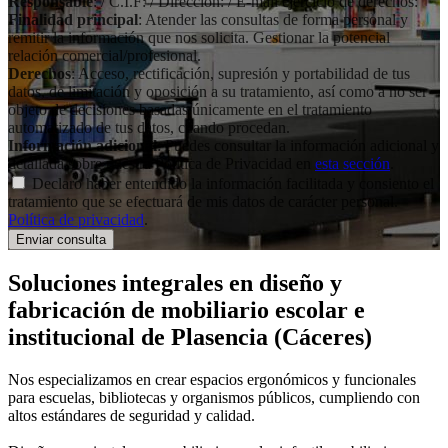
Responsable
: / C.I.F: / Dirección: / E-mail ejercicio de derechos:
Finalidad principal
: Atender las consultas de forma personal y
remitir la información que nos solicita. Gestionar la potencial
relación comercial/profesional.
Derechos
: Acceso, rectificación, supresión y portabilidad de tus
datos, de limitación y oposición a su tratamiento, así como a no ser
objeto de decisiones basadas únicamente en el tratamiento
automatizado de tus datos, cuando procedan.
Información adicional
: Puedes consultar la información adicional y
detallada sobre nuestra Política de Privacidad en
esta sección
.
Declaro haber entendido la información facilitada y consiento el
tratamiento que se efectuará de mis datos de carácter personal.
Política de privacidad
.
Soluciones integrales en
diseño y
fabricación de mobiliario escolar e
institucional
de Plasencia (Cáceres)
Nos especializamos en crear espacios ergonómicos y funcionales
para escuelas, bibliotecas y organismos públicos, cumpliendo con
altos estándares de seguridad y calidad.