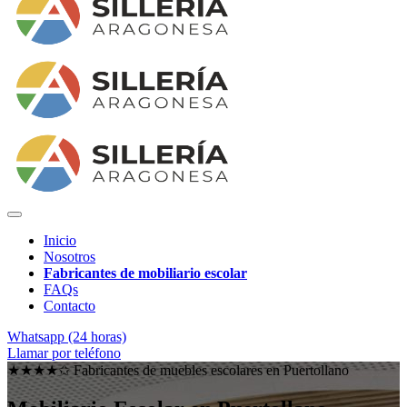
Inicio
Nosotros
Fabricantes de mobiliario escolar
FAQs
Contacto
Whatsapp (24 horas)
Llamar por teléfono
★★★★✩ Fabricantes de muebles escolares en
Puertollano