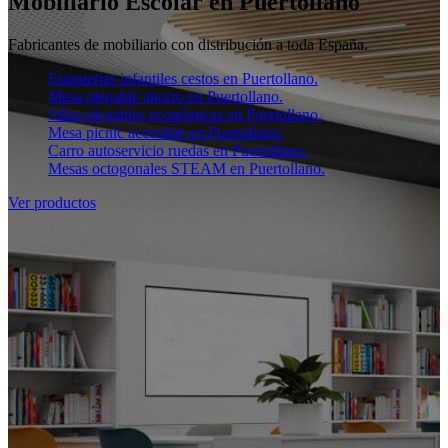
Mobiliario Escolar en Puertollano
Fabricantes de mobiliario con distribución a toda España.
Estanterías infantiles cestos en Puertollano.
Mesa plegable ahorro en Puertollano.
Sillas plegables económicas en Puertollano.
Mesa picnic accesible en Puertollano.
Carro autoservicio ruedas en Puertollano.
Mesas octogonales STEAM en Puertollano.
Ver productos