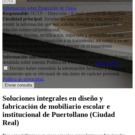
Información sobre Protección de Datos
Responsable
: / C.I.F: / Dirección: / E-mail ejercicio de derechos:
Finalidad principal
: Atender las consultas de forma personal y
remitir la información que nos solicita. Gestionar la potencial
relación comercial/profesional.
Derechos
: Acceso, rectificación, supresión y portabilidad de tus
datos, de limitación y oposición a su tratamiento, así como a no ser
objeto de decisiones basadas únicamente en el tratamiento
automatizado de tus datos, cuando procedan.
Información adicional
: Puedes consultar la información adicional y
detallada sobre nuestra Política de Privacidad en
esta sección
.
Declaro haber entendido la información facilitada y consiento el
tratamiento que se efectuará de mis datos de carácter personal.
Política de privacidad
.
Soluciones integrales en
diseño y
fabricación de mobiliario escolar e
institucional
de Puertollano (Ciudad
Real)