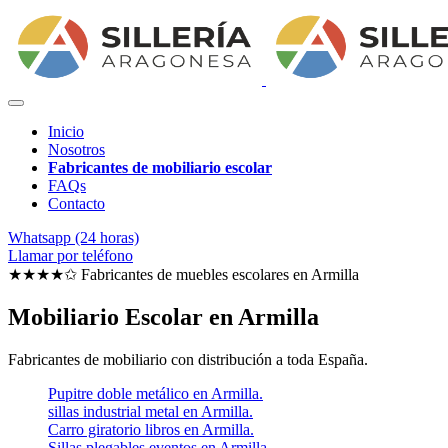
Inicio
Nosotros
Fabricantes de mobiliario escolar
FAQs
Contacto
Whatsapp (24 horas)
Llamar por teléfono
★★★★✩ Fabricantes de muebles escolares en
Armilla
Mobiliario Escolar en Armilla
Fabricantes de mobiliario con distribución a toda España.
Pupitre doble metálico en Armilla.
sillas industrial metal en Armilla.
Carro giratorio libros en Armilla.
Sillas plegables eventos en Armilla.