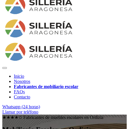
Inicio
Nosotros
Fabricantes de mobiliario escolar
FAQs
Contacto
Whatsapp (24 horas)
Llamar por teléfono
★★★★✩ Fabricantes de muebles escolares en
Ordizia