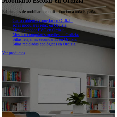
Mobiliario Escolar en Ordizia
Fabricantes de mobiliario con distribución a toda España.
Carro cubiertos comedor en Ordizia.
sofás modulares relax en Ordizia.
Mesa comedor PVC en Ordizia.
Mesas rectangulares móviles en Ordizia.
Sillas relajantes secundarias en Ordizia.
Sillas recicladas ecológicas en Ordizia.
Ver productos