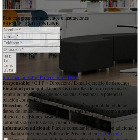
Para colegios, ayuntamientos e instituciones
PRESUPUESTO
ONLINE
Información sobre Protección de Datos
Responsable
: / C.I.F: / Dirección: / E-mail ejercicio de derechos:
Finalidad principal
: Atender las consultas de forma personal y
remitir la información que nos solicita. Gestionar la potencial
relación comercial/profesional.
Derechos
: Acceso, rectificación, supresión y portabilidad de tus
datos, de limitación y oposición a su tratamiento, así como a no ser
objeto de decisiones basadas únicamente en el tratamiento
automatizado de tus datos, cuando procedan.
Información adicional
: Puedes consultar la información adicional y
detallada sobre nuestra Política de Privacidad en
esta sección
.
Declaro haber entendido la información facilitada y consiento el