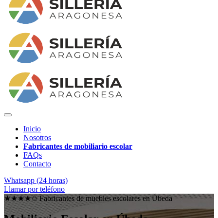
Inicio
Nosotros
Fabricantes de mobiliario escolar
FAQs
Contacto
Whatsapp (24 horas)
Llamar por teléfono
★★★★✩ Fabricantes de muebles escolares en
Úbeda