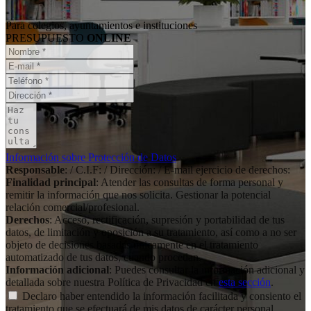
Para colegios, ayuntamientos e instituciones
PRESUPUESTO
ONLINE
Información sobre Protección de Datos
Responsable
: / C.I.F: / Dirección: / E-mail ejercicio de derechos:
Finalidad principal
: Atender las consultas de forma personal y
remitir la información que nos solicita. Gestionar la potencial
relación comercial/profesional.
Derechos
: Acceso, rectificación, supresión y portabilidad de tus
datos, de limitación y oposición a su tratamiento, así como a no ser
objeto de decisiones basadas únicamente en el tratamiento
automatizado de tus datos, cuando procedan.
Información adicional
: Puedes consultar la información adicional y
detallada sobre nuestra Política de Privacidad en
esta sección
.
Declaro haber entendido la información facilitada y consiento el
tratamiento que se efectuará de mis datos de carácter personal.