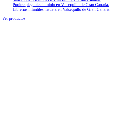
Pupitre plegable aluminio en Valsequillo de Gran Canaria.
Librerías infantiles madera en Valsequillo de Gran Canaria.
Ver productos