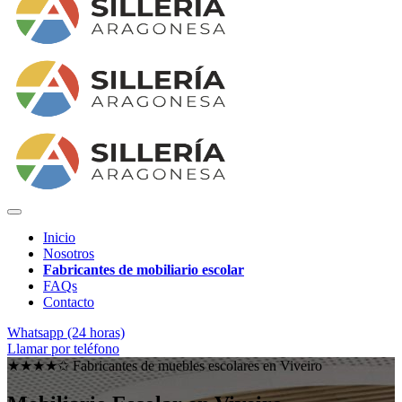
Inicio
Nosotros
Fabricantes de mobiliario escolar
FAQs
Contacto
Whatsapp (24 horas)
Llamar por teléfono
★★★★✩ Fabricantes de muebles escolares en
Viveiro