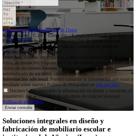
Información sobre Protección de Datos
Responsable
: / C.I.F: / Dirección: / E-mail ejercicio de derechos:
Finalidad principal
: Atender las consultas de forma personal y
remitir la información que nos solicita. Gestionar la potencial
relación comercial/profesional.
Derechos
: Acceso, rectificación, supresión y portabilidad de tus
datos, de limitación y oposición a su tratamiento, así como a no ser
objeto de decisiones basadas únicamente en el tratamiento
automatizado de tus datos, cuando procedan.
Información adicional
: Puedes consultar la información adicional y
detallada sobre nuestra Política de Privacidad en
esta sección
.
Declaro haber entendido la información facilitada y consiento el
tratamiento que se efectuará de mis datos de carácter personal.
Política de privacidad
.
Soluciones integrales en
diseño y
fabricación de mobiliario escolar e