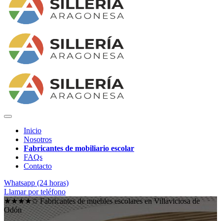
Inicio
Nosotros
Fabricantes de mobiliario escolar
FAQs
Contacto
Whatsapp (24 horas)
Llamar por teléfono
★★★★✩ Fabricantes de muebles escolares en
Villaviciosa de
Odón