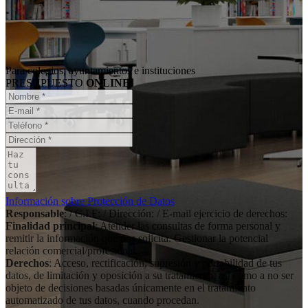
Para colegios, ayuntamientos e instituciones
PRESUPUESTO
ONLINE
Información sobre Protección de Datos
Responsable
: / C.I.F: / Dirección: / E-mail ejercicio de derechos:
Finalidad principal
: Atender las consultas de forma personal y
remitir la información que nos solicita. Gestionar la potencial
relación comercial/profesional.
Derechos
: Acceso, rectificación, supresión y portabilidad de tus
datos, de limitación y oposición a su tratamiento, así como a no ser
objeto de decisiones basadas únicamente en el tratamiento
automatizado de tus datos, cuando procedan.