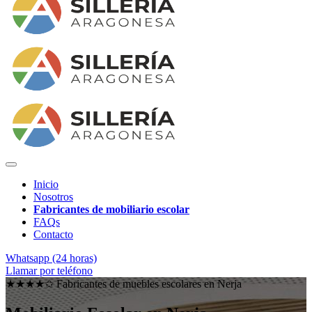
Inicio
Nosotros
Fabricantes de mobiliario escolar
FAQs
Contacto
Whatsapp (24 horas)
Llamar por teléfono
★★★★✩ Fabricantes de muebles escolares en
Nerja