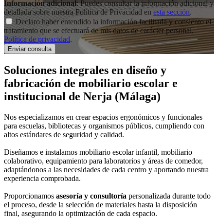
Información adicional
: Puedes consultar la información adicional y
detallada sobre nuestra Política de Privacidad en
esta sección
.
Declaro haber entendido la información facilitada y consiento el
tratamiento que se efectuará de mis datos de carácter personal.
Política de privacidad
.
Soluciones integrales en
diseño y
fabricación de mobiliario escolar e
institucional
de Nerja (Málaga)
Nos especializamos en crear espacios ergonómicos y funcionales
para escuelas, bibliotecas y organismos públicos, cumpliendo con
altos estándares de seguridad y calidad.
Diseñamos e instalamos mobiliario escolar infantil, mobiliario
colaborativo, equipamiento para laboratorios y áreas de comedor,
adaptándonos a las necesidades de cada centro y aportando nuestra
experiencia comprobada.
Proporcionamos
asesoría y consultoría
personalizada durante todo
el proceso, desde la selección de materiales hasta la disposición
final, asegurando la optimización de cada espacio.