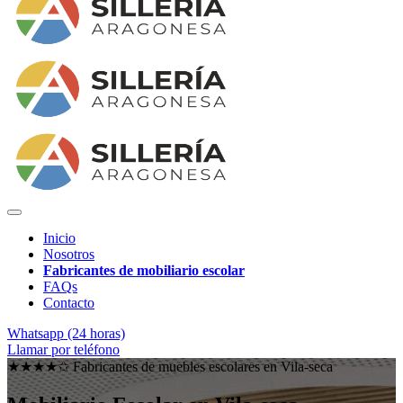
Inicio
Nosotros
Fabricantes de mobiliario escolar
FAQs
Contacto
Whatsapp (24 horas)
Llamar por teléfono
★★★★✩ Fabricantes de muebles escolares en
Vila-seca