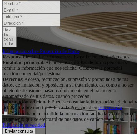
Información sobre Protección de Datos
Responsable
: / C.I.F: / Dirección: / E-mail ejercicio de derechos:
Finalidad principal
: Atender las consultas de forma personal y
remitir la información que nos solicita. Gestionar la potencial
relación comercial/profesional.
Derechos
: Acceso, rectificación, supresión y portabilidad de tus
datos, de limitación y oposición a su tratamiento, así como a no ser
objeto de decisiones basadas únicamente en el tratamiento
automatizado de tus datos, cuando procedan.
Información adicional
: Puedes consultar la información adicional y
detallada sobre nuestra Política de Privacidad en
esta sección
.
Declaro haber entendido la información facilitada y consiento el
tratamiento que se efectuará de mis datos de carácter personal.
Política de privacidad
.