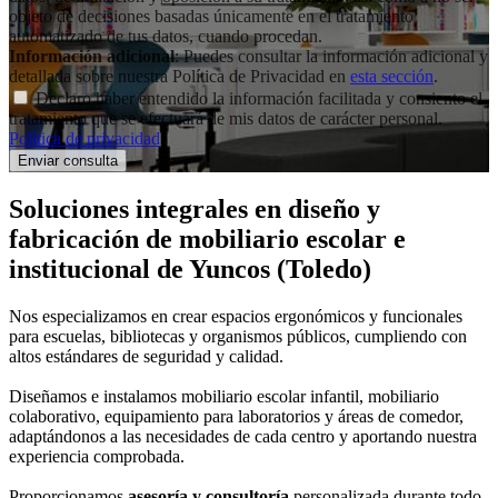
objeto de decisiones basadas únicamente en el tratamiento
automatizado de tus datos, cuando procedan.
Información adicional
: Puedes consultar la información adicional y
detallada sobre nuestra Política de Privacidad en
esta sección
.
Declaro haber entendido la información facilitada y consiento el
tratamiento que se efectuará de mis datos de carácter personal.
Política de privacidad
.
Soluciones integrales en
diseño y
fabricación de mobiliario escolar e
institucional
de Yuncos (Toledo)
Nos especializamos en crear espacios ergonómicos y funcionales
para escuelas, bibliotecas y organismos públicos, cumpliendo con
altos estándares de seguridad y calidad.
Diseñamos e instalamos mobiliario escolar infantil, mobiliario
colaborativo, equipamiento para laboratorios y áreas de comedor,
adaptándonos a las necesidades de cada centro y aportando nuestra
experiencia comprobada.
Proporcionamos
asesoría y consultoría
personalizada durante todo