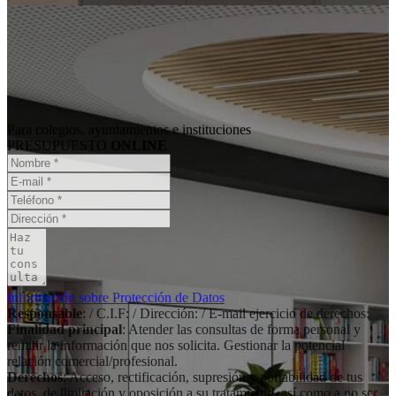
Para colegios, ayuntamientos e instituciones
PRESUPUESTO
ONLINE
Información sobre Protección de Datos
Responsable
: / C.I.F: / Dirección: / E-mail ejercicio de derechos:
Finalidad principal
: Atender las consultas de forma personal y
remitir la información que nos solicita. Gestionar la potencial
relación comercial/profesional.
Derechos
: Acceso, rectificación, supresión y portabilidad de tus
datos, de limitación y oposición a su tratamiento, así como a no ser