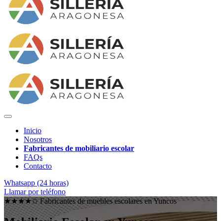
Inicio
Nosotros
Fabricantes de mobiliario escolar
FAQs
Contacto
Whatsapp (24 horas)
Llamar por teléfono
★★★★✩ Fabricantes de muebles escolares en
Yuncos