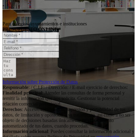
Para colegios, ayuntamientos e instituciones
PRESUPUESTO
ONLINE
Información sobre Protección de Datos
Responsable
: / C.I.F: / Dirección: / E-mail ejercicio de derechos:
Finalidad principal
: Atender las consultas de forma personal y
remitir la información que nos solicita. Gestionar la potencial
relación comercial/profesional.
Derechos
: Acceso, rectificación, supresión y portabilidad de tus
datos, de limitación y oposición a su tratamiento, así como a no ser
objeto de decisiones basadas únicamente en el tratamiento
automatizado de tus datos, cuando procedan.
Información adicional
: Puedes consultar la información adicional y
detallada sobre nuestra Política de Privacidad en
esta sección
.