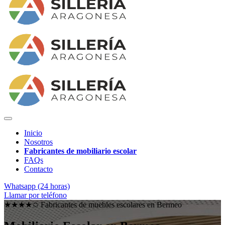
Inicio
Nosotros
Fabricantes de mobiliario escolar
FAQs
Contacto
Whatsapp (24 horas)
Llamar por teléfono
★★★★✩ Fabricantes de muebles escolares en
Bermeo