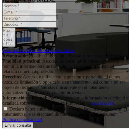
PRESUPUESTO
ONLINE
Información sobre Protección de Datos
Responsable
: / C.I.F: / Dirección: / E-mail ejercicio de derechos:
Finalidad principal
: Atender las consultas de forma personal y
remitir la información que nos solicita. Gestionar la potencial
relación comercial/profesional.
Derechos
: Acceso, rectificación, supresión y portabilidad de tus
datos, de limitación y oposición a su tratamiento, así como a no ser
objeto de decisiones basadas únicamente en el tratamiento
automatizado de tus datos, cuando procedan.
Información adicional
: Puedes consultar la información adicional y
detallada sobre nuestra Política de Privacidad en
esta sección
.
Declaro haber entendido la información facilitada y consiento el
tratamiento que se efectuará de mis datos de carácter personal.
Política de privacidad
.