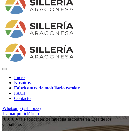
Inicio
Nosotros
Fabricantes de mobiliario escolar
FAQs
Contacto
Whatsapp (24 horas)
Llamar por teléfono
★★★★✩ Fabricantes de muebles escolares en
Ejea de los
Caballeros