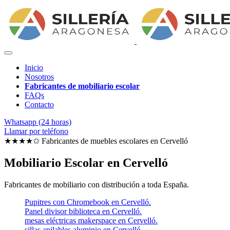
Inicio
Nosotros
Fabricantes de mobiliario escolar
FAQs
Contacto
Whatsapp (24 horas)
Llamar por teléfono
★★★★✩ Fabricantes de muebles escolares en
Cervelló
Mobiliario Escolar en Cervelló
Fabricantes de mobiliario con distribución a toda España.
Pupitres con Chromebook en Cervelló.
Panel divisor biblioteca en Cervelló.
mesas eléctricas makerspace en Cervelló.
sillas apilables aluminio en Cervelló.