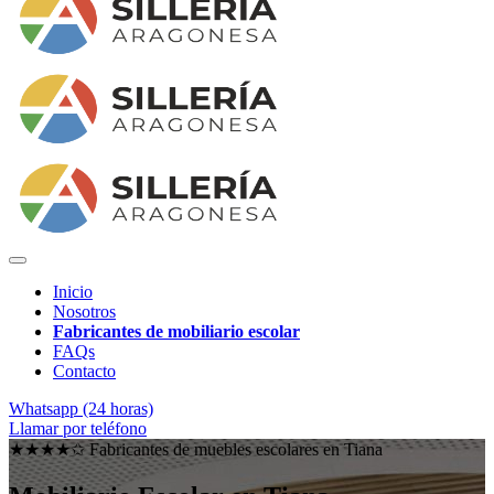
Inicio
Nosotros
Fabricantes de mobiliario escolar
FAQs
Contacto
Whatsapp (24 horas)
Llamar por teléfono
★★★★✩ Fabricantes de muebles escolares en
Tiana