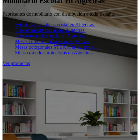
Mobiliario Escolar en Algeciras
Fabricantes de mobiliario con distribución a toda España.
Estanterías metálicas cristal en Algeciras.
Rincón lectura infantil en Algeciras.
bancos comedor unido en Algeciras.
Mesas comedor móviles en Algeciras.
Mesas octogonales STEAM en Algeciras.
Sillas comedor protectoras en Algeciras.
Ver productos