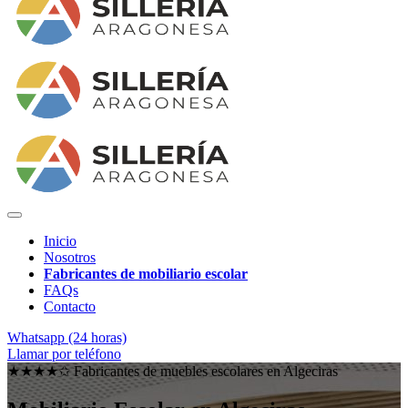
Inicio
Nosotros
Fabricantes de mobiliario escolar
FAQs
Contacto
Whatsapp (24 horas)
Llamar por teléfono
★★★★✩ Fabricantes de muebles escolares en
Algeciras