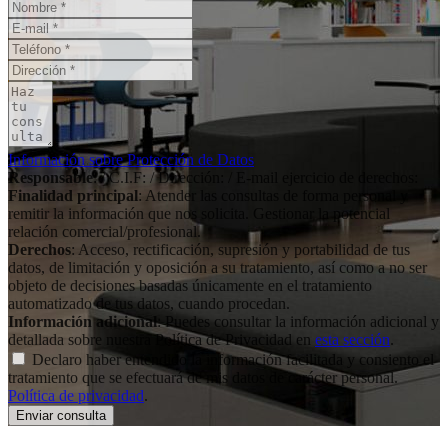
Información sobre Protección de Datos
Responsable
: / C.I.F: / Dirección: / E-mail ejercicio de derechos:
Finalidad principal
: Atender las consultas de forma personal y
remitir la información que nos solicita. Gestionar la potencial
relación comercial/profesional.
Derechos
: Acceso, rectificación, supresión y portabilidad de tus
datos, de limitación y oposición a su tratamiento, así como a no ser
objeto de decisiones basadas únicamente en el tratamiento
automatizado de tus datos, cuando procedan.
Información adicional
: Puedes consultar la información adicional y
detallada sobre nuestra Política de Privacidad en
esta sección
.
Declaro haber entendido la información facilitada y consiento el
tratamiento que se efectuará de mis datos de carácter personal.
Política de privacidad
.