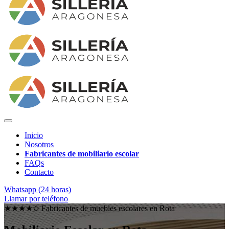
Inicio
Nosotros
Fabricantes de mobiliario escolar
FAQs
Contacto
Whatsapp (24 horas)
Llamar por teléfono
★★★★✩ Fabricantes de muebles escolares en
Rota