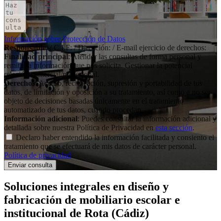
Información sobre Protección de Datos
Responsable
: / C.I.F: / Dirección: / E-mail ejercicio de derechos:
Finalidad principal
: Atender las consultas de forma personal y
remitir la información que nos solicita. Gestionar la potencial
relación comercial/profesional.
Derechos
: Acceso, rectificación, supresión y portabilidad de tus
datos, de limitación y oposición a su tratamiento, así como a no ser
objeto de decisiones basadas únicamente en el tratamiento
automatizado de tus datos, cuando procedan.
Información adicional
: Puedes consultar la información adicional y
detallada sobre nuestra Política de Privacidad en
esta sección
.
Declaro haber entendido la información facilitada y consiento el
tratamiento que se efectuará de mis datos de carácter personal.
Política de privacidad
.
Soluciones integrales en
diseño y
fabricación de mobiliario escolar e
institucional
de Rota (Cádiz)