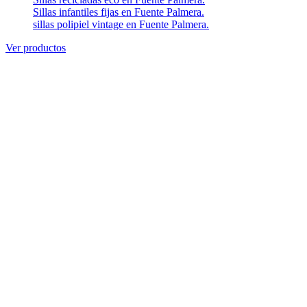
Sillas infantiles fijas en Fuente Palmera.
sillas polipiel vintage en Fuente Palmera.
Ver productos