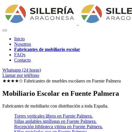
Inicio
Nosotros
Fabricantes de mobiliario escolar
FAQs
Contacto
Whatsapp (24 horas)
Llamar por teléfono
★★★★✩ Fabricantes de muebles escolares en
Fuente Palmera
Mobiliario Escolar en Fuente Palmera
Fabricantes de mobiliario con distribución a toda España.
Torres verticales libros en Fuente Palmera.
Sillas apilables ignífugas en Fuente Palmera.
Recepción biblioteca vitrina en Fuente Palmera.
Sillas recicladas eco en Fuente Palmera.