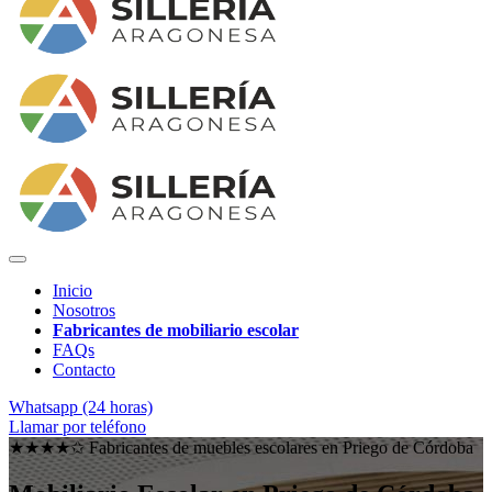
Inicio
Nosotros
Fabricantes de mobiliario escolar
FAQs
Contacto
Whatsapp (24 horas)
Llamar por teléfono
★★★★✩ Fabricantes de muebles escolares en
Priego de Córdoba