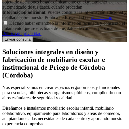
objeto de decisiones basadas únicamente en el tratamiento
automatizado de tus datos, cuando procedan.
Información adicional
: Puedes consultar la información adicional y
detallada sobre nuestra Política de Privacidad en
esta sección
.
Declaro haber entendido la información facilitada y consiento el
tratamiento que se efectuará de mis datos de carácter personal.
Política de privacidad
.
Soluciones integrales en
diseño y
fabricación de mobiliario escolar e
institucional
de Priego de Córdoba
(Córdoba)
Nos especializamos en crear espacios ergonómicos y funcionales
para escuelas, bibliotecas y organismos públicos, cumpliendo con
altos estándares de seguridad y calidad.
Diseñamos e instalamos mobiliario escolar infantil, mobiliario
colaborativo, equipamiento para laboratorios y áreas de comedor,
adaptándonos a las necesidades de cada centro y aportando nuestra
experiencia comprobada.