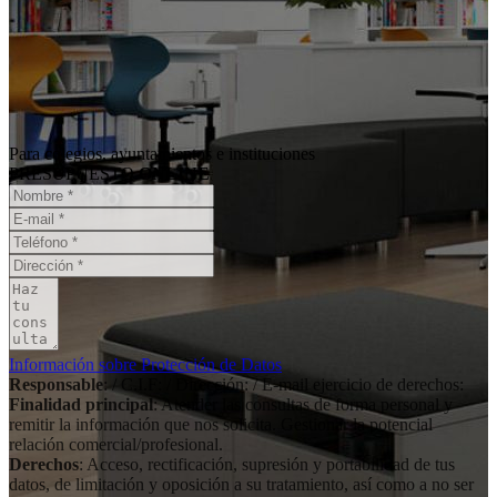
Para colegios, ayuntamientos e instituciones
PRESUPUESTO
ONLINE
Información sobre Protección de Datos
Responsable
: / C.I.F: / Dirección: / E-mail ejercicio de derechos:
Finalidad principal
: Atender las consultas de forma personal y
remitir la información que nos solicita. Gestionar la potencial
relación comercial/profesional.
Derechos
: Acceso, rectificación, supresión y portabilidad de tus
datos, de limitación y oposición a su tratamiento, así como a no ser