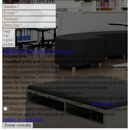
PRESUPUESTO
ONLINE
Información sobre Protección de Datos
Responsable
: / C.I.F: / Dirección: / E-mail ejercicio de derechos:
Finalidad principal
: Atender las consultas de forma personal y
remitir la información que nos solicita. Gestionar la potencial
relación comercial/profesional.
Derechos
: Acceso, rectificación, supresión y portabilidad de tus
datos, de limitación y oposición a su tratamiento, así como a no ser
objeto de decisiones basadas únicamente en el tratamiento
automatizado de tus datos, cuando procedan.
Información adicional
: Puedes consultar la información adicional y
detallada sobre nuestra Política de Privacidad en
esta sección
.
Declaro haber entendido la información facilitada y consiento el
tratamiento que se efectuará de mis datos de carácter personal.
Política de privacidad
.