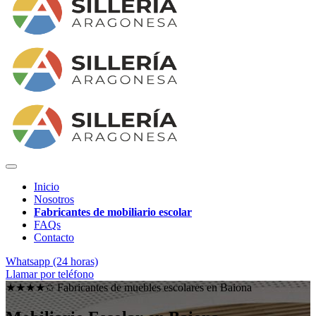
Inicio
Nosotros
Fabricantes de mobiliario escolar
FAQs
Contacto
Whatsapp (24 horas)
Llamar por teléfono
★★★★✩ Fabricantes de muebles escolares en
Baiona