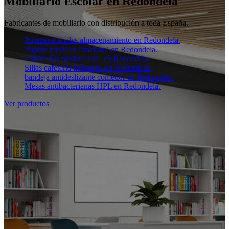
Mobiliario Escolar en Redondela
Fabricantes de mobiliario con distribución a toda España.
Pupitres móviles almacenamiento en Redondela.
Pupitre metálico funcional en Redondela.
Estanterías madera FSC en Redondela.
Sillas cafetería industrial en Redondela.
bandeja antideslizante comedor en Redondela.
Mesas antibacterianas HPL en Redondela.
Ver productos