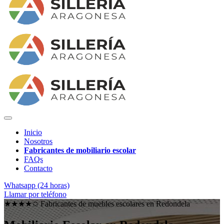
Inicio
Nosotros
Fabricantes de mobiliario escolar
FAQs
Contacto
Whatsapp (24 horas)
Llamar por teléfono
★★★★✩ Fabricantes de muebles escolares en
Redondela