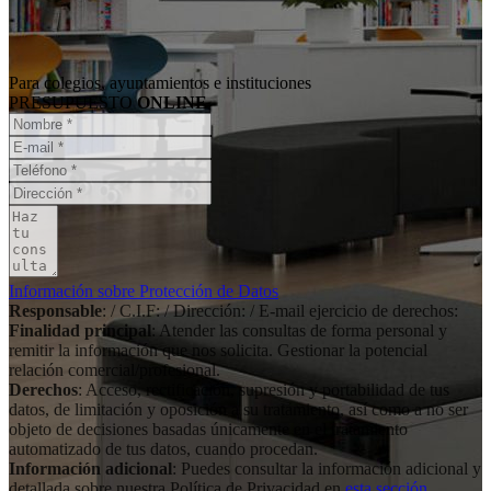
Para colegios, ayuntamientos e instituciones
PRESUPUESTO
ONLINE
Información sobre Protección de Datos
Responsable
: / C.I.F: / Dirección: / E-mail ejercicio de derechos:
Finalidad principal
: Atender las consultas de forma personal y
remitir la información que nos solicita. Gestionar la potencial
relación comercial/profesional.
Derechos
: Acceso, rectificación, supresión y portabilidad de tus
datos, de limitación y oposición a su tratamiento, así como a no ser
objeto de decisiones basadas únicamente en el tratamiento
automatizado de tus datos, cuando procedan.
Información adicional
: Puedes consultar la información adicional y
detallada sobre nuestra Política de Privacidad en
esta sección
.