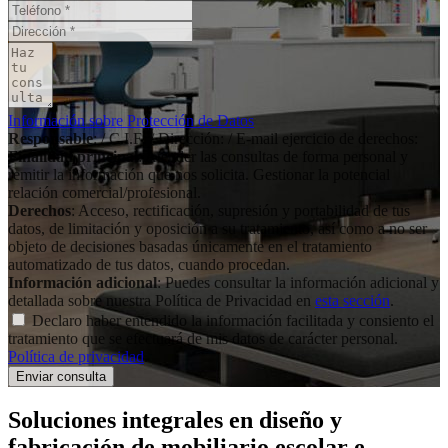
Información sobre Protección de Datos
Responsable
: / C.I.F: / Dirección: / E-mail ejercicio de derechos:
Finalidad principal
: Atender las consultas de forma personal y
remitir la información que nos solicita. Gestionar la potencial
relación comercial/profesional.
Derechos
: Acceso, rectificación, supresión y portabilidad de tus
datos, de limitación y oposición a su tratamiento, así como a no ser
objeto de decisiones basadas únicamente en el tratamiento
automatizado de tus datos, cuando procedan.
Información adicional
: Puedes consultar la información adicional y
detallada sobre nuestra Política de Privacidad en
esta sección
.
Declaro haber entendido la información facilitada y consiento el
tratamiento que se efectuará de mis datos de carácter personal.
Política de privacidad
.
Soluciones integrales en
diseño y
fabricación de mobiliario escolar e