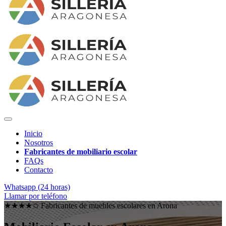
Inicio
Nosotros
Fabricantes de mobiliario escolar
FAQs
Contacto
Whatsapp (24 horas)
Llamar por teléfono
★★★★✩ Fabricantes de muebles escolares en
Arona