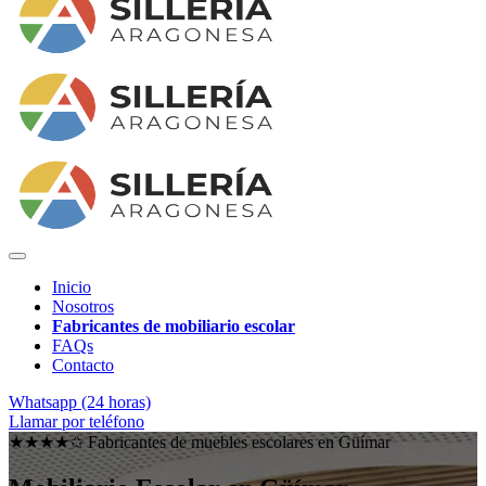
Inicio
Nosotros
Fabricantes de mobiliario escolar
FAQs
Contacto
Whatsapp (24 horas)
Llamar por teléfono
★★★★✩ Fabricantes de muebles escolares en
Güímar