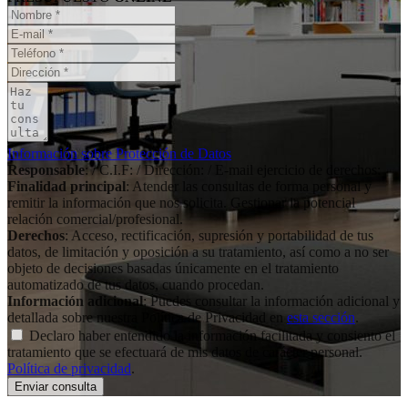
Información sobre Protección de Datos
Responsable
: / C.I.F: / Dirección: / E-mail ejercicio de derechos:
Finalidad principal
: Atender las consultas de forma personal y
remitir la información que nos solicita. Gestionar la potencial
relación comercial/profesional.
Derechos
: Acceso, rectificación, supresión y portabilidad de tus
datos, de limitación y oposición a su tratamiento, así como a no ser
objeto de decisiones basadas únicamente en el tratamiento
automatizado de tus datos, cuando procedan.
Información adicional
: Puedes consultar la información adicional y
detallada sobre nuestra Política de Privacidad en
esta sección
.
Declaro haber entendido la información facilitada y consiento el
tratamiento que se efectuará de mis datos de carácter personal.
Política de privacidad
.