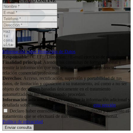
PRESUPUESTO
ONLINE
Información sobre Protección de Datos
Responsable
: / C.I.F: / Dirección: / E-mail ejercicio de derechos:
Finalidad principal
: Atender las consultas de forma personal y
remitir la información que nos solicita. Gestionar la potencial
relación comercial/profesional.
Derechos
: Acceso, rectificación, supresión y portabilidad de tus
datos, de limitación y oposición a su tratamiento, así como a no ser
objeto de decisiones basadas únicamente en el tratamiento
automatizado de tus datos, cuando procedan.
Información adicional
: Puedes consultar la información adicional y
detallada sobre nuestra Política de Privacidad en
esta sección
.
Declaro haber entendido la información facilitada y consiento el
tratamiento que se efectuará de mis datos de carácter personal.
Política de privacidad
.