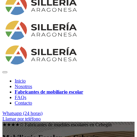
Inicio
Nosotros
Fabricantes de mobiliario escolar
FAQs
Contacto
Whatsapp (24 horas)
Llamar por teléfono
★★★★✩ Fabricantes de muebles escolares en
Cehegín