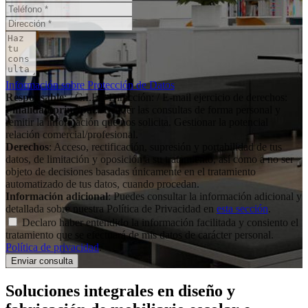
Información sobre Protección de Datos
Responsable
: / C.I.F: / Dirección: / E-mail ejercicio de derechos:
Finalidad principal
: Atender las consultas de forma personal y
remitir la información que nos solicita. Gestionar la potencial
relación comercial/profesional.
Derechos
: Acceso, rectificación, supresión y portabilidad de tus
datos, de limitación y oposición a su tratamiento, así como a no ser
objeto de decisiones basadas únicamente en el tratamiento
automatizado de tus datos, cuando procedan.
Información adicional
: Puedes consultar la información adicional y
detallada sobre nuestra Política de Privacidad en
esta sección
.
Declaro haber entendido la información facilitada y consiento el
tratamiento que se efectuará de mis datos de carácter personal.
Política de privacidad
.
Soluciones integrales en
diseño y