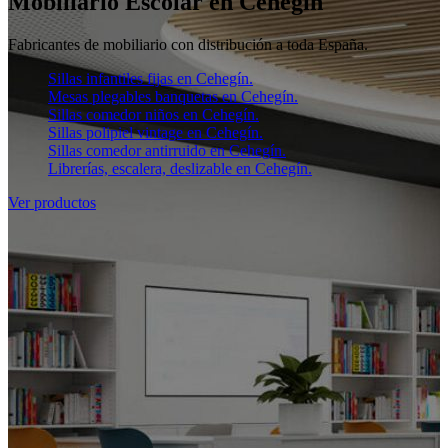
Mobiliario Escolar en Cehegín
Fabricantes de mobiliario con distribución a toda España.
Sillas infantiles fijas en Cehegín.
Mesas plegables banquetas en Cehegín.
Sillas comedor niños en Cehegín.
Sillas polipiel vintage en Cehegín.
Sillas comedor antirruido en Cehegín.
Librerías, escalera, deslizable en Cehegín.
Ver productos