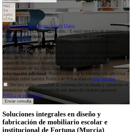
Información sobre Protección de Datos
Responsable
: / C.I.F: / Dirección: / E-mail ejercicio de derechos:
Finalidad principal
: Atender las consultas de forma personal y
remitir la información que nos solicita. Gestionar la potencial
relación comercial/profesional.
Derechos
: Acceso, rectificación, supresión y portabilidad de tus
datos, de limitación y oposición a su tratamiento, así como a no ser
objeto de decisiones basadas únicamente en el tratamiento
automatizado de tus datos, cuando procedan.
Información adicional
: Puedes consultar la información adicional y
detallada sobre nuestra Política de Privacidad en
esta sección
.
Declaro haber entendido la información facilitada y consiento el
tratamiento que se efectuará de mis datos de carácter personal.
Política de privacidad
.
Soluciones integrales en
diseño y
fabricación de mobiliario escolar e
institucional
de Fortuna (Murcia)