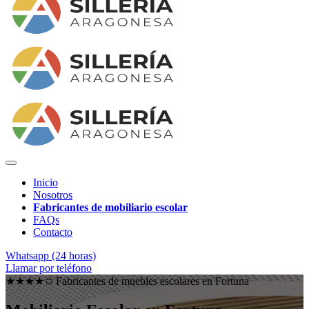
Inicio
Nosotros
Fabricantes de mobiliario escolar
FAQs
Contacto
Whatsapp (24 horas)
Llamar por teléfono
★★★★✩ Fabricantes de muebles escolares en
Fortuna