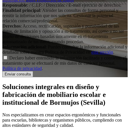
Responsable
: / C.I.F: / Dirección: / E-mail ejercicio de derechos:
Finalidad principal
: Atender las consultas de forma personal y
remitir la información que nos solicita. Gestionar la potencial
relación comercial/profesional.
Derechos
: Acceso, rectificación, supresión y portabilidad de tus
datos, de limitación y oposición a su tratamiento, así como a no ser
objeto de decisiones basadas únicamente en el tratamiento
automatizado de tus datos, cuando procedan.
Información adicional
: Puedes consultar la información adicional y
detallada sobre nuestra Política de Privacidad en
esta sección
.
Declaro haber entendido la información facilitada y consiento el
tratamiento que se efectuará de mis datos de carácter personal.
Política de privacidad
.
Soluciones integrales en
diseño y
fabricación de mobiliario escolar e
institucional
de Bormujos (Sevilla)
Nos especializamos en crear espacios ergonómicos y funcionales
para escuelas, bibliotecas y organismos públicos, cumpliendo con
altos estándares de seguridad y calidad.