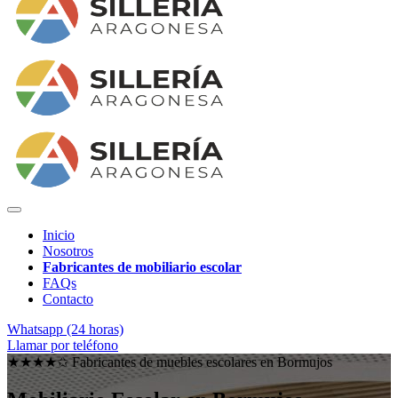
Inicio
Nosotros
Fabricantes de mobiliario escolar
FAQs
Contacto
Whatsapp (24 horas)
Llamar por teléfono
★★★★✩ Fabricantes de muebles escolares en
Bormujos