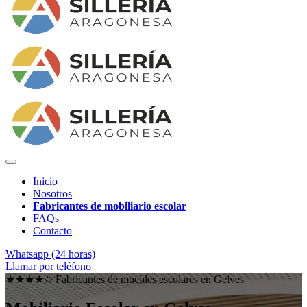
Inicio
Nosotros
Fabricantes de mobiliario escolar
FAQs
Contacto
Whatsapp (24 horas)
Llamar por teléfono
★★★★✩ Fabricantes de muebles escolares en
Gelves