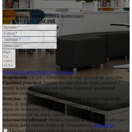
Para colegios, ayuntamientos e instituciones
PRESUPUESTO
ONLINE
Información sobre Protección de Datos
Responsable
: / C.I.F: / Dirección: / E-mail ejercicio de derechos:
Finalidad principal
: Atender las consultas de forma personal y
remitir la información que nos solicita. Gestionar la potencial
relación comercial/profesional.
Derechos
: Acceso, rectificación, supresión y portabilidad de tus
datos, de limitación y oposición a su tratamiento, así como a no ser
objeto de decisiones basadas únicamente en el tratamiento
automatizado de tus datos, cuando procedan.
Información adicional
: Puedes consultar la información adicional y
detallada sobre nuestra Política de Privacidad en
esta sección
.
Declaro haber entendido la información facilitada y consiento el