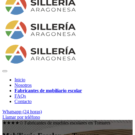
Inicio
Nosotros
Fabricantes de mobiliario escolar
FAQs
Contacto
Whatsapp (24 horas)
Llamar por teléfono
★★★★✩ Fabricantes de muebles escolares en
Tomares