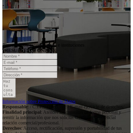
Para colegios, ayuntamientos e instituciones
PRESUPUESTO
ONLINE
Información sobre Protección de Datos
Responsable
: / C.I.F: / Dirección: / E-mail ejercicio de derechos:
Finalidad principal
: Atender las consultas de forma personal y
remitir la información que nos solicita. Gestionar la potencial
relación comercial/profesional.
Derechos
: Acceso, rectificación, supresión y portabilidad de tus