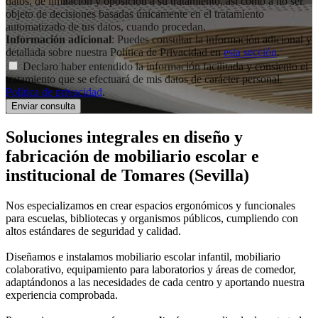
datos, de limitación y oposición a su tratamiento, así como a no ser
objeto de decisiones basadas únicamente en el tratamiento
automatizado de tus datos, cuando procedan.
Información adicional
: Puedes consultar la información adicional y
detallada sobre nuestra Política de Privacidad en
esta sección
.
Declaro haber entendido la información facilitada y consiento el
tratamiento que se efectuará de mis datos de carácter personal.
Política de privacidad
.
Soluciones integrales en
diseño y
fabricación de mobiliario escolar e
institucional
de Tomares (Sevilla)
Nos especializamos en crear espacios ergonómicos y funcionales
para escuelas, bibliotecas y organismos públicos, cumpliendo con
altos estándares de seguridad y calidad.
Diseñamos e instalamos mobiliario escolar infantil, mobiliario
colaborativo, equipamiento para laboratorios y áreas de comedor,
adaptándonos a las necesidades de cada centro y aportando nuestra
experiencia comprobada.