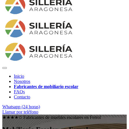
Inicio
Nosotros
Fabricantes de mobiliario escolar
FAQs
Contacto
Whatsapp (24 horas)
Llamar por teléfono
★★★★✩ Fabricantes de muebles escolares en
Ferrol