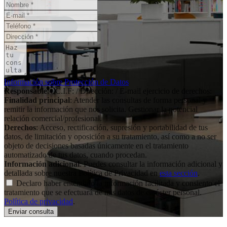
Información sobre Protección de Datos
Responsable
: / C.I.F: / Dirección: / E-mail ejercicio de derechos:
Finalidad principal
: Atender las consultas de forma personal y
remitir la información que nos solicita. Gestionar la potencial
relación comercial/profesional.
Derechos
: Acceso, rectificación, supresión y portabilidad de tus
datos, de limitación y oposición a su tratamiento, así como a no ser
objeto de decisiones basadas únicamente en el tratamiento
automatizado de tus datos, cuando procedan.
Información adicional
: Puedes consultar la información adicional y
detallada sobre nuestra Política de Privacidad en
esta sección
.
Declaro haber entendido la información facilitada y consiento el
tratamiento que se efectuará de mis datos de carácter personal.
Política de privacidad
.