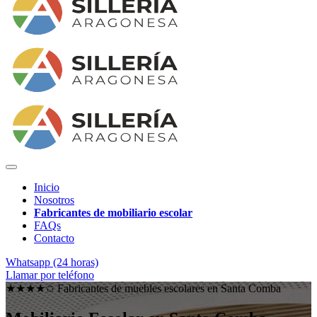
Inicio
Nosotros
Fabricantes de mobiliario escolar
FAQs
Contacto
Whatsapp (24 horas)
Llamar por teléfono
★★★★✩ Fabricantes de muebles escolares en
Santa Comba