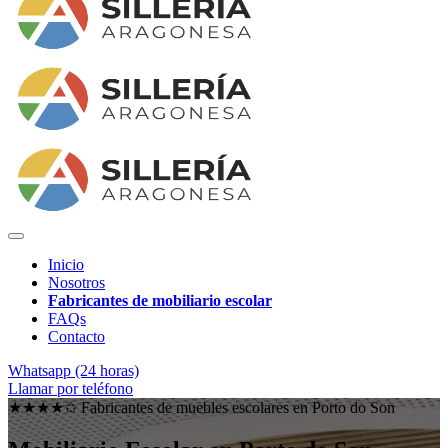
Inicio
Nosotros
Fabricantes de mobiliario escolar
FAQs
Contacto
Whatsapp (24 horas)
Llamar por teléfono
★★★★✩ Fabricantes de muebles escolares en
Porto do Son